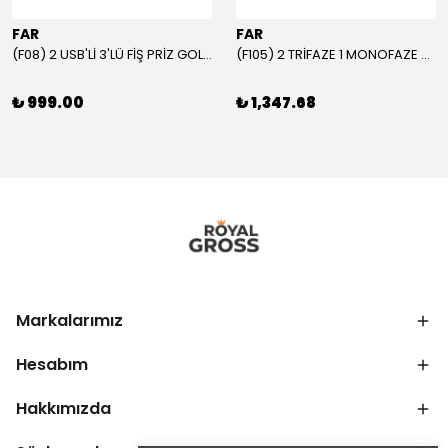
FAR
FAR
(F08) 2 USB'Lİ 3'LÜ FİŞ PRİZ GOLYAT
(F105) 2 TRİFAZE 1 MONOFAZE GRUP PRİZ
₺ 999.00
₺ 1,347.68
Markalarımız
Hesabım
Hakkımızda