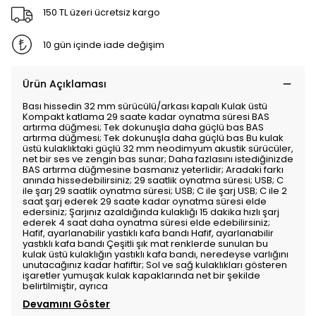
150 TL üzeri ücretsiz kargo
10 gün içinde iade değişim
Ürün Açıklaması
Bası hissedin 32 mm sürücülü/arkası kapalı Kulak üstü
Kompakt katlama 29 saate kadar oynatma süresi BAS
artırma düğmesi; Tek dokunuşla daha güçlü bas BAS
artırma düğmesi; Tek dokunuşla daha güçlü bas Bu kulak
üstü kulaklıktaki güçlü 32 mm neodimyum akustik sürücüler,
net bir ses ve zengin bas sunar; Daha fazlasını istediğinizde
BAS artırma düğmesine basmanız yeterlidir; Aradaki farkı
anında hissedebilirsiniz; 29 saatlik oynatma süresi; USB; C
ile şarj 29 saatlik oynatma süresi; USB; C ile şarj USB; C ile 2
saat şarj ederek 29 saate kadar oynatma süresi elde
edersiniz; Şarjınız azaldığında kulaklığı 15 dakika hızlı şarj
ederek 4 saat daha oynatma süresi elde edebilirsiniz;
Hafif, ayarlanabilir yastıklı kafa bandı Hafif, ayarlanabilir
yastıklı kafa bandı Çeşitli şık mat renklerde sunulan bu
kulak üstü kulaklığın yastıklı kafa bandı, neredeyse varlığını
unutacağınız kadar hafiftir; Sol ve sağ kulaklıkları gösteren
işaretler yumuşak kulak kapaklarında net bir şekilde
belirtilmiştir, ayrıca
Devamını Göster