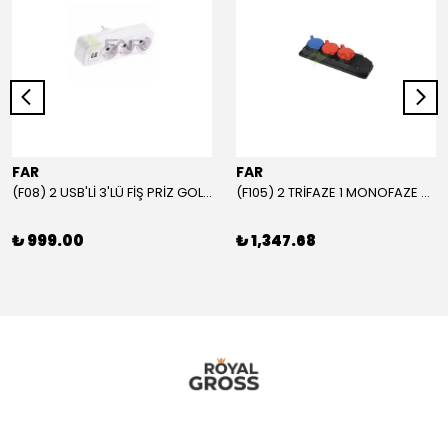
FAR
FAR
(F08) 2 USB'Lİ 3'LÜ FİŞ PRİZ GOLYAT
(F105) 2 TRİFAZE 1 MONOFAZE GRUP PRİZ
₺ 999.00
₺ 1,347.68