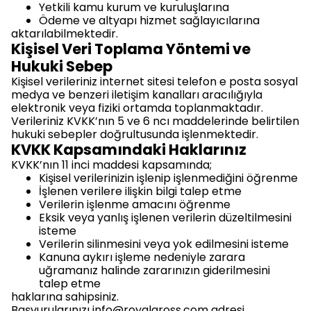
Yetkili kamu kurum ve kuruluşlarına
Ödeme ve altyapı hizmet sağlayıcılarına
aktarılabilmektedir.
Kişisel Veri Toplama Yöntemi ve
Hukuki Sebep
Kişisel verileriniz internet sitesi telefon e posta sosyal
medya ve benzeri iletişim kanalları aracılığıyla
elektronik veya fiziki ortamda toplanmaktadır.
Verileriniz KVKK’nın 5 ve 6 ncı maddelerinde belirtilen
hukuki sebepler doğrultusunda işlenmektedir.
KVKK Kapsamındaki Haklarınız
KVKK’nın 11 inci maddesi kapsamında;
Kişisel verilerinizin işlenip işlenmediğini öğrenme
İşlenen verilere ilişkin bilgi talep etme
Verilerin işlenme amacını öğrenme
Eksik veya yanlış işlenen verilerin düzeltilmesini
isteme
Verilerin silinmesini veya yok edilmesini isteme
Kanuna aykırı işleme nedeniyle zarara
uğramanız halinde zararınızın giderilmesini
talep etme
haklarına sahipsiniz.
Başvurularınızı
info@royalgross.com
adresi