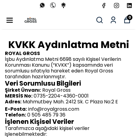
0
KVKK Aydınlatma Metni
ROYAL GROSS
İşbu Aydınlatma Metni 6698 sayılı Kişisel Verilerin
Korunması Kanunu (“KVKK”) kapsamında veri
sorumlusu sıfatıyla hareket eden
Royal Gross
tarafından hazırlanmıştır.
Veri Sorumlusu Bilgileri
Şirket Ünvanı:
Royal Gross
MERSİS No:
0735-2204-4360-0001
Adres:
Mahmutbey Mah. 2412 Sk. C Plaza No:2 E
E-Posta:
info@royalgross.com
Telefon:
0 505 485 79 36
İşlenen Kişisel Veriler
Tarafımızca aşağıdaki kişisel veriler
işlenebilmektedir: