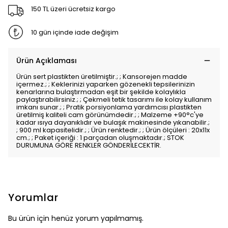
150 TL üzeri ücretsiz kargo
10 gün içinde iade değişim
Ürün Açıklaması
Ürün sert plastikten üretilmiştir.; ; Kansorejen madde
içermez.; ; Keklerinizi yaparken gözenekli tepsilerinizin
kenarlarına bulaştırmadan eşit bir şekilde kolaylıkla
paylaştırabilirsiniz.; ; Çekmeli tetik tasarımı ile kolay kullanım
imkanı sunar.; ; Pratik porsiyonlama yardımcısı plastikten
üretilmiş kaliteli cam görünümdedir.; ; Malzeme +90°c'ye
kadar ısıya dayanıklıdır ve bulaşık makinesinde yıkanabilir.;
; 900 ml kapasitelidir.; ; Ürün renktedir.; ; Ürün ölçüleri : 20x11x
cm.; ; Paket içeriği : 1 parçadan oluşmaktadır.; STOK
DURUMUNA GÖRE RENKLER GÖNDERİLECEKTİR.
Yorumlar
Bu ürün için henüz yorum yapılmamış.