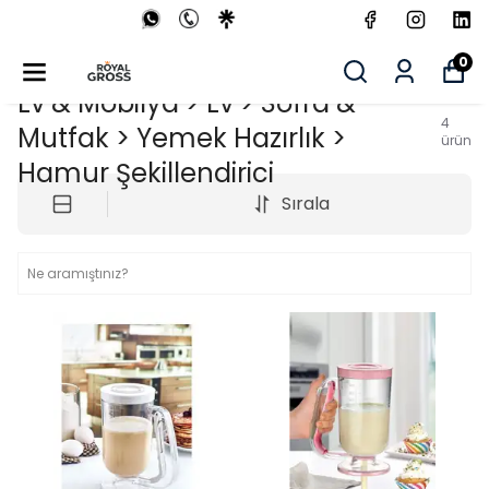
0
Ev & Mobilya > Ev > Sofra &
4
Mutfak > Yemek Hazırlık >
ürün
Hamur Şekillendirici
Sırala