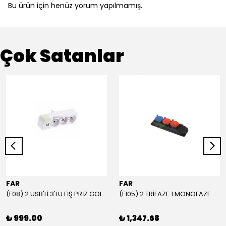
Bu ürün için henüz yorum yapılmamış.
Çok Satanlar
FAR
FAR
(F08) 2 USB'Lİ 3'LÜ FİŞ PRİZ GOLYAT
(F105) 2 TRİFAZE 1 MONOFAZE GRUP PRİZ
₺ 999.00
₺ 1,347.68