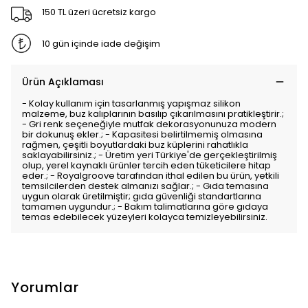
150 TL üzeri ücretsiz kargo
10 gün içinde iade değişim
Ürün Açıklaması
- Kolay kullanım için tasarlanmış yapışmaz silikon
malzeme, buz kalıplarının basılıp çıkarılmasını pratikleştirir.;
- Gri renk seçeneğiyle mutfak dekorasyonunuza modern
bir dokunuş ekler.; - Kapasitesi belirtilmemiş olmasına
rağmen, çeşitli boyutlardaki buz küplerini rahatlıkla
saklayabilirsiniz.; - Üretim yeri Türkiye'de gerçekleştirilmiş
olup, yerel kaynaklı ürünler tercih eden tüketicilere hitap
eder.; - Royalgroove tarafından ithal edilen bu ürün, yetkili
temsilcilerden destek almanızı sağlar.; - Gıda temasına
uygun olarak üretilmiştir; gıda güvenliği standartlarına
tamamen uygundur.; - Bakım talimatlarına göre gıdaya
temas edebilecek yüzeyleri kolayca temizleyebilirsiniz.
Yorumlar