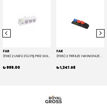
FAR
FAR
(F08) 2 USB'Lİ 3'LÜ FİŞ PRİZ GOLYAT
(F105) 2 TRİFAZE 1 MONOFAZE GRUP PRİZ
₺ 999.00
₺ 1,347.68