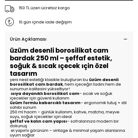
150 TL üzeri ücretsiz kargo
10 gün içinde iade değişim
Ürün Açıklaması
üzüm desenli borosilikat cam
bardak 250 ml – şeffaf estetik,
soğuk & sıcak ıçecek ıçin özel
tasarım
yeni nesil estetiği klasikle buluşturan bu
üzüm desenli
borosilikat cam bardak
, hem içeceğin tadını hem de
sunumun kalitesini yükseltiyor!
ısıya dayanıklı borosilikat cam
– sıcak ve soğuk
içecekler için güvenli kullanım
üzüm formlu kabarcıklı tasarım
– ergonomik tutuş + stil
sahibi sunum
250 ml hacim – günlük kullanım, kahve, matcha, meyve
suyu, soğuk içecekler için ideal
şeffaf ve kalın cam yapısı
– sofralarınıza modern bir
dokunuş
el yapımı görünüm – vintage & minimal yaşam alanlarına
uyum sağlar