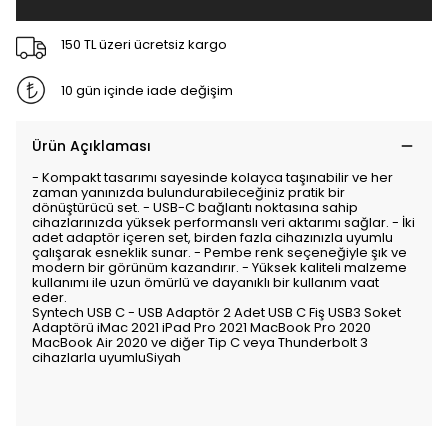
150 TL üzeri ücretsiz kargo
10 gün içinde iade değişim
Ürün Açıklaması
- Kompakt tasarımı sayesinde kolayca taşınabilir ve her
zaman yanınızda bulundurabileceğiniz pratik bir
dönüştürücü set. - USB-C bağlantı noktasına sahip
cihazlarınızda yüksek performanslı veri aktarımı sağlar. - İki
adet adaptör içeren set, birden fazla cihazınızla uyumlu
çalışarak esneklik sunar. - Pembe renk seçeneğiyle şık ve
modern bir görünüm kazandırır. - Yüksek kaliteli malzeme
kullanımı ile uzun ömürlü ve dayanıklı bir kullanım vaat
eder.
Syntech USB C - USB Adaptör 2 Adet USB C Fiş USB3 Soket
Adaptörü iMac 2021 iPad Pro 2021 MacBook Pro 2020
MacBook Air 2020 ve diğer Tip C veya Thunderbolt 3
cihazlarla uyumluSiyah