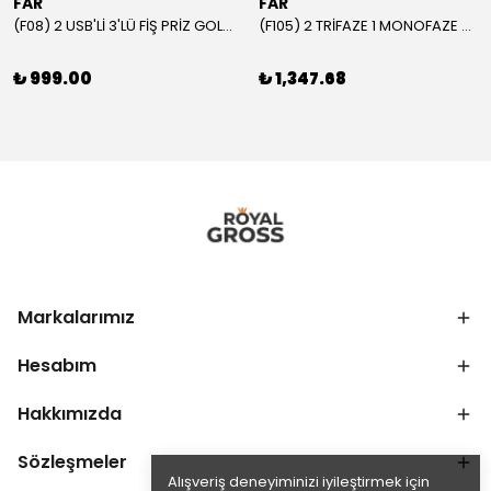
FAR
FAR
(F08) 2 USB'Lİ 3'LÜ FİŞ PRİZ GOLYAT
(F105) 2 TRİFAZE 1 MONOFAZE GRUP PRİZ
₺ 999.00
₺ 1,347.68
Markalarımız
Hesabım
Hakkımızda
Sözleşmeler
Alışveriş deneyiminizi iyileştirmek için