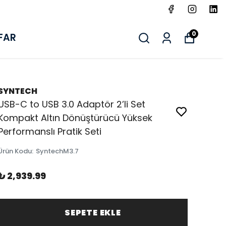
0
FAR
SYNTECH
USB-C to USB 3.0 Adaptör 2’li Set
Kompakt Altın Dönüştürücü Yüksek
Performanslı Pratik Seti
Ürün Kodu
:
SyntechM3.7
₺ 2,939.99
SEPETE EKLE