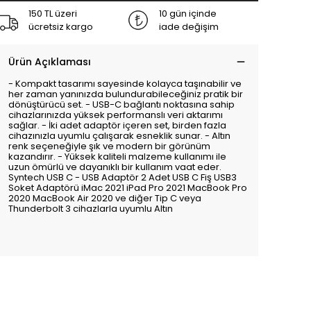
150 TL üzeri
10 gün içinde
ücretsiz kargo
iade değişim
Ürün Açıklaması
- Kompakt tasarımı sayesinde kolayca taşınabilir ve
her zaman yanınızda bulundurabileceğiniz pratik bir
dönüştürücü set. - USB-C bağlantı noktasına sahip
cihazlarınızda yüksek performanslı veri aktarımı
sağlar. - İki adet adaptör içeren set, birden fazla
cihazınızla uyumlu çalışarak esneklik sunar. - Altın
renk seçeneğiyle şık ve modern bir görünüm
kazandırır. - Yüksek kaliteli malzeme kullanımı ile
uzun ömürlü ve dayanıklı bir kullanım vaat eder.
Syntech USB C - USB Adaptör 2 Adet USB C Fiş USB3
Soket Adaptörü iMac 2021 iPad Pro 2021 MacBook Pro
2020 MacBook Air 2020 ve diğer Tip C veya
Thunderbolt 3 cihazlarla uyumlu Altın