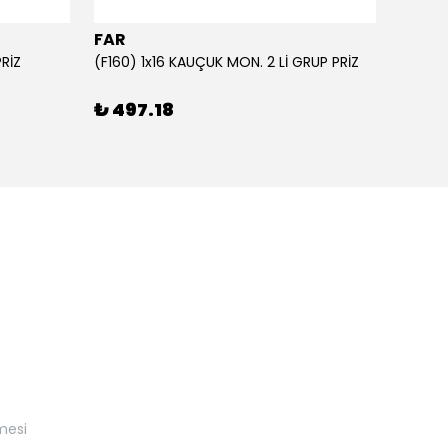
FAR
FAR
PRİZ
(F160) 1x16 KAUÇUK MON. 2 Lİ GRUP PRİZ
₺ 497.18
₺ 57
mesi