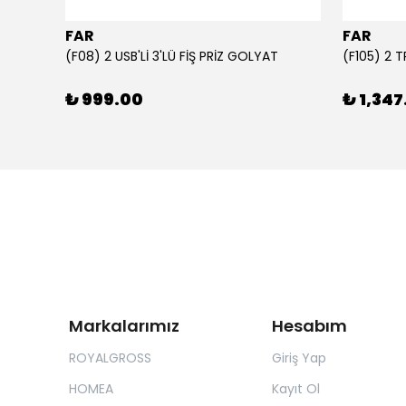
FAR
FAR
1000 ml Şeffaf Süt Kutusu Tasarımlı Akrilik Matara - Süt, Meyve Suyu ve Kahve Şişesi
(F08) 2 USB'Lİ 3'LÜ FİŞ PRİZ GOLYAT
(F105) 2 
₺ 999.00
₺ 1,347
Markalarımız
Hesabım
ROYALGROSS
Giriş Yap
HOMEA
Kayıt Ol