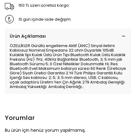
150 TL üzeri ücretsiz kargo
10 gün içinde iade değişim
Ürün Açıklaması
ÖZELLİKLER Gürültü engelleme Aktif (ANC) Sinyal iletimi
Kablosuz Nominal Empedans 32 ohm Duyarlılık 105dB
Kulaklık tipi Kulak Üstü Ürün Tipi Bluetooth Kulak Üstü Kulaklık
Frekans (Hz) 7Hz; 40kHz Bağlantılar Bluetooth, 3; 5 mm jak
Bluetooth Sürümü 5; 0 Özel Nitelikler Dokunmatik Hi; Res
Bluetooth Evet Maksimum batarya süresi 60 Renk (Üreticiye
Göre) Siyah Üretici Garantisi 2 Yıl Türk Philips Garantili Kutu
İçeriği Ses kablosu: 2; 5; 3; 5 mm stereo, USB; C kablosu,
uçak adaptörü Üretim Yeri Çin Ağırlık 279 Ambalaj Genişliği:
Ambalaj Yüksekliği: Ambalaj Derinliği:;
Yorumlar
Bu ürün için henüz yorum yapılmamış.