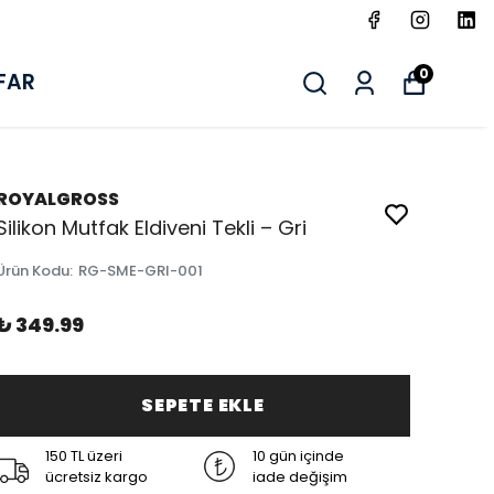
0
FAR
ROYALGROSS
Silikon Mutfak Eldiveni Tekli – Gri
Ürün Kodu
:
RG-SME-GRI-001
₺ 349.99
SEPETE EKLE
150 TL üzeri
10 gün içinde
ücretsiz kargo
iade değişim