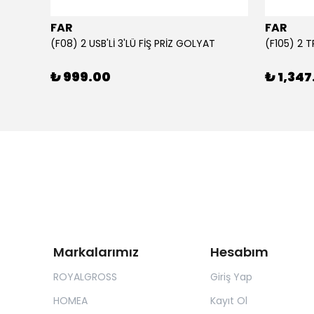
FAR
FAR
1000 ml Şeffaf Süt Kutusu Tasarımlı Akrilik Matara - Süt, Meyve Suyu ve Kahve Şişesi
(F08) 2 USB'Lİ 3'LÜ FİŞ PRİZ GOLYAT
(F105) 2 
₺ 999.00
₺ 1,347
Markalarımız
Hesabım
ROYALGROSS
Giriş Yap
HOMEA
Kayıt Ol