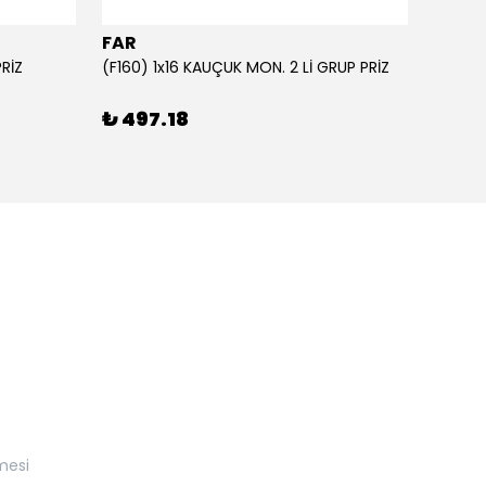
FAR
FAR
PRİZ
(F160) 1x16 KAUÇUK MON. 2 Lİ GRUP PRİZ
₺ 497.18
₺ 57
mesi