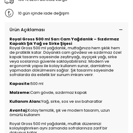
10 gün içinde iade değişim
Ürün Açıklaması
Royal Gross 500 ml Sarı Cam Yağdanlık – Sızdırmaz
Kapaklı Şık Yağ ve Sirke Şişesi
Royal Gross 500 ml yağdanlık, mutfağınıza hem şıklık hem
de pratiklik katar. Dayanıklı cam gövdesi ve sızdırmaz özel
kapak tasarımı sayesinde zeytinyağı, ayçiçek yağı, sirke
veya soslarınızı güvenle saklayabilirsiniz. Modern ve
ergonomik yapısı ile kolay kullanım sunar, damlatma
yapmadan dökülmesini sağlar. Şık tasarımı sayesinde
sofralarda da estetik bir sunum imkanı verir.
Kapasite:
500 ml
Malzeme:
Cam gövde, sızdırmaz kapak
Kullanım Alanı:
Yağ, sirke, sos ve sıvı baharatlar
Avantaj:
Kolay temizlik, şık ve modern tasarım, uzun
ömürlü kullanım
Royal Gross 500 ml yağdanlık, mutfak düzeninizi
kolaylaştırırken aynı zamanda sofralarınıza zarif bir
dokunuş katar.