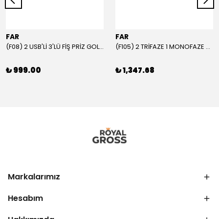
FAR
FAR
(F08) 2 USB'Lİ 3'LÜ FİŞ PRİZ GOLYAT
(F105) 2 TRİFAZE 1 MONOFAZE GRUP PRİZ
₺ 999.00
₺ 1,347.68
Markalarımız
Hesabım