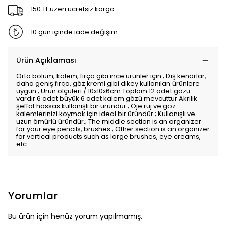
150 TL üzeri ücretsiz kargo
10 gün içinde iade değişim
Ürün Açıklaması
Orta bölüm; kalem, fırça gibi ince ürünler için.; Dış kenarlar,
daha geniş fırça, göz kremi gibi dikey kullanılan ürünlere
uygun.; Ürün ölçüleri / 10x10x6cm Toplam 12 adet gözü
vardır 6 adet büyük 6 adet kalem gözü mevcuttur Akrilik
şeffaf hassas kullanışlı bir üründür.; Oje ruj ve göz
kalemlerinizi koymak için ideal bir üründür.; Kullanışlı ve
uzun ömürlü üründür.; The middle section is an organizer
for your eye pencils, brushes.; Other section is an organizer
for vertical products such as large brushes, eye creams,
etc.
Yorumlar
Bu ürün için henüz yorum yapılmamış.