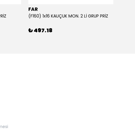
FAR
FAR
PRİZ
(F160) 1x16 KAUÇUK MON. 2 Lİ GRUP PRİZ
₺ 497.18
₺ 57
mesi