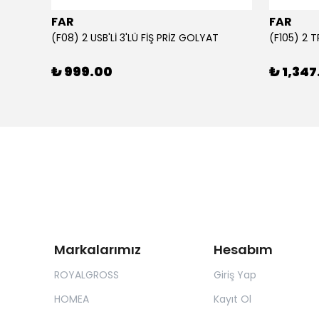
FAR
FAR
1000 ml Şeffaf Süt Kutusu Tasarımlı Akrilik Matara - Süt, Meyve Suyu ve Kahve Şişesi
(F08) 2 USB'Lİ 3'LÜ FİŞ PRİZ GOLYAT
(F105) 2 
₺ 999.00
₺ 1,347
Markalarımız
Hesabım
ROYALGROSS
Giriş Yap
HOMEA
Kayıt Ol