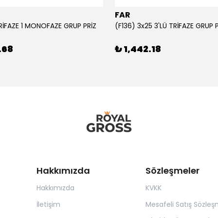
FAR
TRİFAZE 1 MONOFAZE GRUP PRİZ
(F136) 3x25 3'LÜ TRİFAZE GRUP 
.68
₺ 1,442.18
Hakkımızda
Sözleşmeler
Hakkımızda
KVKK
İletişim
Mesafeli Satış Sözleş