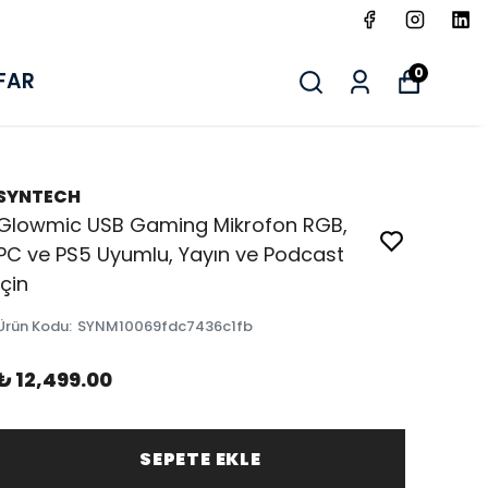
0
FAR
SYNTECH
Glowmic USB Gaming Mikrofon RGB,
PC ve PS5 Uyumlu, Yayın ve Podcast
İçin
Ürün Kodu
:
SYNM10069fdc7436c1fb
₺ 12,499.00
SEPETE EKLE