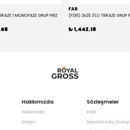
FAR
TRİFAZE 1 MONOFAZE GRUP PRİZ
(F136) 3x25 3'LÜ TRİFAZE GRUP 
.68
₺ 1,442.18
Hakkımızda
Sözleşmeler
Hakkımızda
KVKK
İletişim
Mesafeli Satış Sözleş