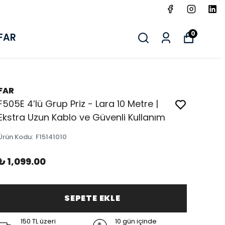
0
FAR
FAR
F505E 4’lü Grup Priz - Lara 10 Metre |
Ekstra Uzun Kablo ve Güvenli Kullanım
Ürün Kodu
:
F15141010
₺ 1,099.00
SEPETE EKLE
150 TL üzeri
10 gün içinde