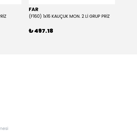
FAR
FAR
PRİZ
(F160) 1x16 KAUÇUK MON. 2 Lİ GRUP PRİZ
₺ 497.18
₺ 57
mesi