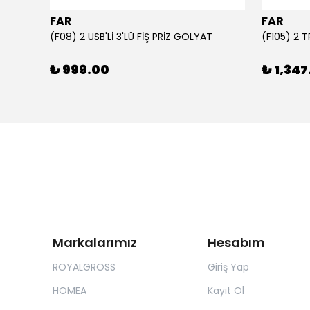
FAR
FAR
1000 ml Şeffaf Süt Kutusu Tasarımlı Akrilik Matara - Süt, Meyve Suyu ve Kahve Şişesi
(F08) 2 USB'Lİ 3'LÜ FİŞ PRİZ GOLYAT
(F105) 2 
₺ 999.00
₺ 1,347
Markalarımız
Hesabım
ROYALGROSS
Giriş Yap
HOMEA
Kayıt Ol