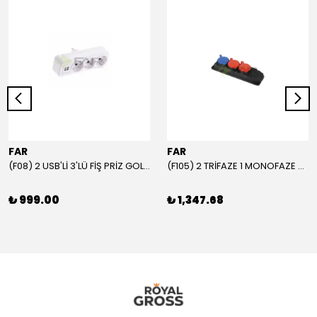
FAR
FAR
(F08) 2 USB'Lİ 3'LÜ FİŞ PRİZ GOLYAT
(F105) 2 TRİFAZE 1 MONOFAZE GRUP PRİZ
₺ 999.00
₺ 1,347.68