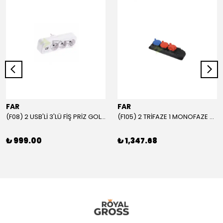
FAR
FAR
(F08) 2 USB'Lİ 3'LÜ FİŞ PRİZ GOLYAT
(F105) 2 TRİFAZE 1 MONOFAZE GRUP PRİZ
₺ 999.00
₺ 1,347.68