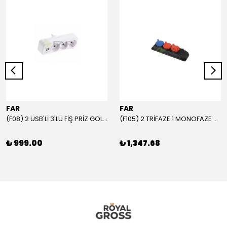
FAR
FAR
(F08) 2 USB'Lİ 3'LÜ FİŞ PRİZ GOLYAT
(F105) 2 TRİFAZE 1 MONOFAZE GRUP PRİZ
₺ 999.00
₺ 1,347.68