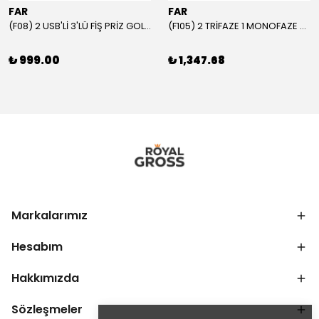
FAR
FAR
(F08) 2 USB'Lİ 3'LÜ FİŞ PRİZ GOLYAT
(F105) 2 TRİFAZE 1 MONOFAZE GRUP PRİZ
₺ 999.00
₺ 1,347.68
Markalarımız
Hesabım
Hakkımızda
Sözleşmeler