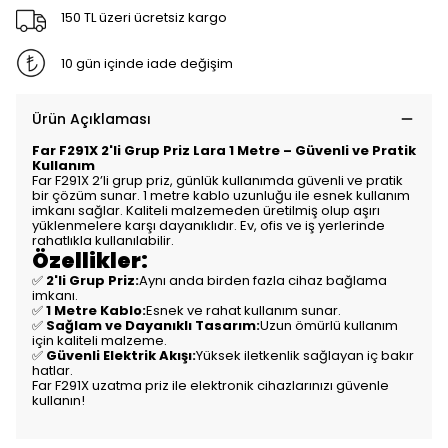
150 TL üzeri ücretsiz kargo
10 gün içinde iade değişim
Ürün Açıklaması
Far F291X 2'li Grup Priz Lara 1 Metre – Güvenli ve Pratik
Kullanım
Far F291X 2’li grup priz, günlük kullanımda güvenli ve pratik
bir çözüm sunar. 1 metre kablo uzunluğu ile esnek kullanım
imkanı sağlar. Kaliteli malzemeden üretilmiş olup aşırı
yüklenmelere karşı dayanıklıdır. Ev, ofis ve iş yerlerinde
rahatlıkla kullanılabilir.
Özellikler:
✅
2'li Grup Priz:
Aynı anda birden fazla cihaz bağlama
imkanı.
✅
1 Metre Kablo:
Esnek ve rahat kullanım sunar.
✅
Sağlam ve Dayanıklı Tasarım:
Uzun ömürlü kullanım
için kaliteli malzeme.
✅
Güvenli Elektrik Akışı:
Yüksek iletkenlik sağlayan iç bakır
hatlar.
Far F291X uzatma priz ile elektronik cihazlarınızı güvenle
kullanın!