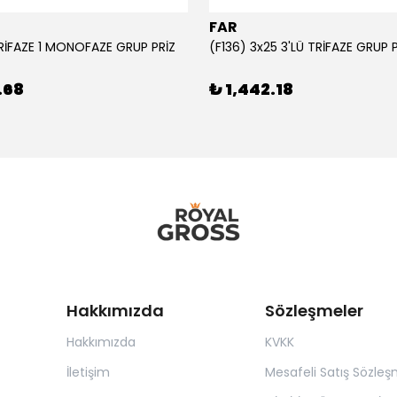
FAR
TRİFAZE 1 MONOFAZE GRUP PRİZ
(F136) 3x25 3'LÜ TRİFAZE GRUP 
.68
₺ 1,442.18
Hakkımızda
Sözleşmeler
Hakkımızda
KVKK
İletişim
Mesafeli Satış Sözleş