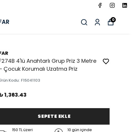
0
FAR
FAR
F274B 4'lü Anahtarlı Grup Priz 3 Metre
– Çocuk Korumalı Uzatma Priz
Ürün Kodu
:
F15041103
₺ 1,363.43
SEPETE EKLE
150 TL üzeri
10 gün içinde