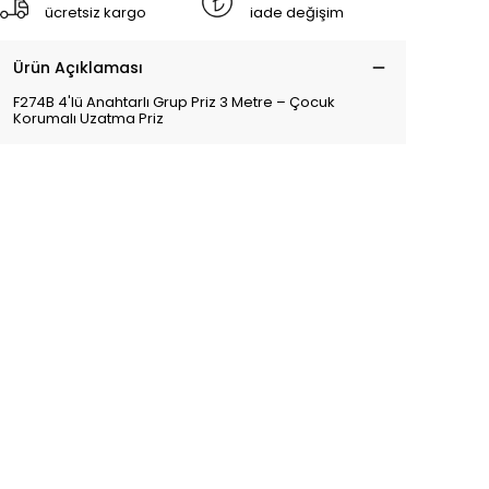
ücretsiz kargo
iade değişim
Ürün Açıklaması
F274B 4'lü Anahtarlı Grup Priz 3 Metre – Çocuk
Korumalı Uzatma Priz