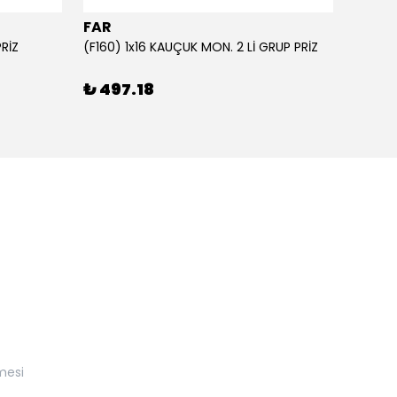
FAR
FAR
PRİZ
(F160) 1x16 KAUÇUK MON. 2 Lİ GRUP PRİZ
₺ 497.18
₺ 57
mesi