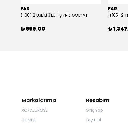
FAR
FAR
1000 ml Şeffaf Süt Kutusu Tasarımlı Akrilik Matara - Süt, Meyve Suyu ve Kahve Şişesi
(F08) 2 USB'Lİ 3'LÜ FİŞ PRİZ GOLYAT
(F105) 2 
₺ 999.00
₺ 1,347
Markalarımız
Hesabım
ROYALGROSS
Giriş Yap
HOMEA
Kayıt Ol