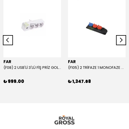
FAR
FAR
(F08) 2 USB'Lİ 3'LÜ FİŞ PRİZ GOLYAT
(F105) 2 TRİFAZE 1 MONOFAZE GRUP PRİZ
₺ 999.00
₺ 1,347.68