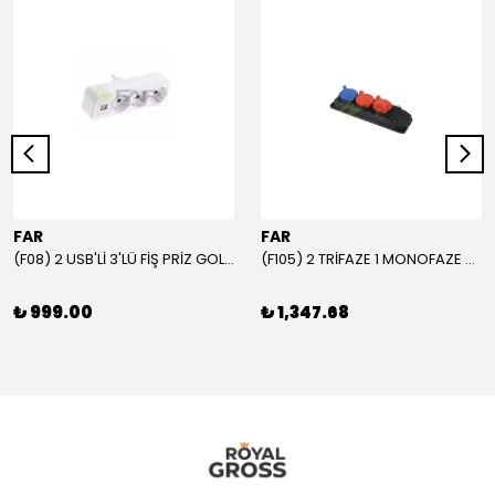
FAR
FAR
(F08) 2 USB'Lİ 3'LÜ FİŞ PRİZ GOLYAT
(F105) 2 TRİFAZE 1 MONOFAZE GRUP PRİZ
₺ 999.00
₺ 1,347.68