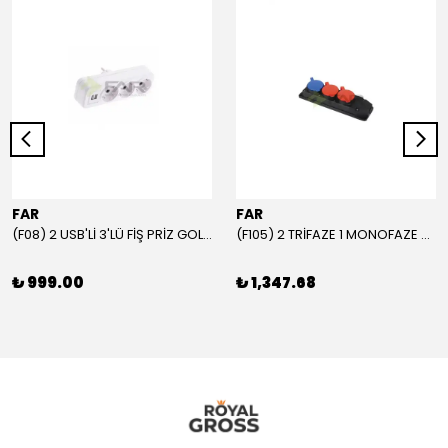
FAR
FAR
(F08) 2 USB'Lİ 3'LÜ FİŞ PRİZ GOLYAT
(F105) 2 TRİFAZE 1 MONOFAZE GRUP PRİZ
₺ 999.00
₺ 1,347.68