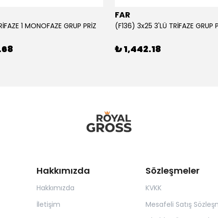
FAR
TRİFAZE 1 MONOFAZE GRUP PRİZ
(F136) 3x25 3'LÜ TRİFAZE GRUP 
.68
₺ 1,442.18
Hakkımızda
Sözleşmeler
Hakkımızda
KVKK
İletişim
Mesafeli Satış Sözleş