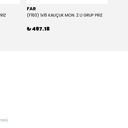
FAR
FAR
PRİZ
(F160) 1x16 KAUÇUK MON. 2 Lİ GRUP PRİZ
₺ 497.18
₺ 57
mesi