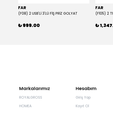
FAR
FAR
1000 ml Şeffaf Süt Kutusu Tasarımlı Akrilik Matara - Süt, Meyve Suyu ve Kahve Şişesi
(F08) 2 USB'Lİ 3'LÜ FİŞ PRİZ GOLYAT
(F105) 2 
₺ 999.00
₺ 1,347
Markalarımız
Hesabım
ROYALGROSS
Giriş Yap
HOMEA
Kayıt Ol