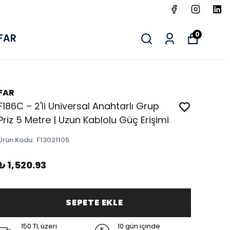
0
FAR
FAR
F186C – 2'li Universal Anahtarlı Grup
Priz 5 Metre | Uzun Kablolu Güç Erişimi
Ürün Kodu
:
F13021105
₺ 1,520.93
SEPETE EKLE
150 TL üzeri
10 gün içinde