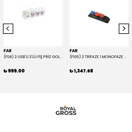
FAR
FAR
(F08) 2 USB'Lİ 3'LÜ FİŞ PRİZ GOLYAT
(F105) 2 TRİFAZE 1 MONOFAZE GRUP PRİZ
₺ 999.00
₺ 1,347.68