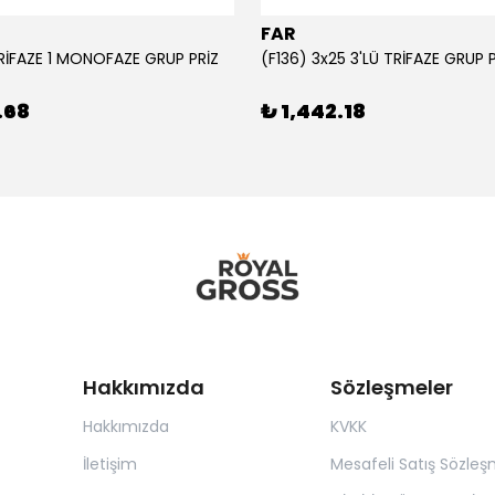
FAR
TRİFAZE 1 MONOFAZE GRUP PRİZ
(F136) 3x25 3'LÜ TRİFAZE GRUP 
.68
₺ 1,442.18
Hakkımızda
Sözleşmeler
Hakkımızda
KVKK
İletişim
Mesafeli Satış Sözleş