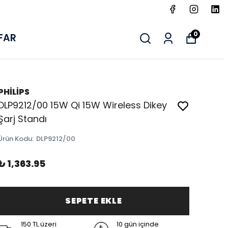
0
FAR
PHİLİPS
DLP9212/00 15W Qi 15W Wireless Dikey
Şarj Standı
Ürün Kodu
:
DLP9212/00
₺ 1,363.95
SEPETE EKLE
150 TL üzeri
10 gün içinde