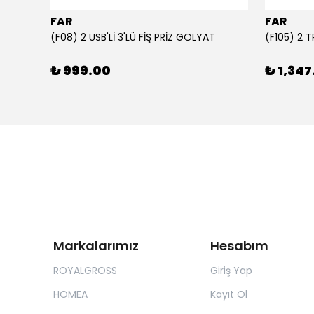
FAR
FAR
1000 ml Şeffaf Süt Kutusu Tasarımlı Akrilik Matara - Süt, Meyve Suyu ve Kahve Şişesi
(F08) 2 USB'Lİ 3'LÜ FİŞ PRİZ GOLYAT
(F105) 2 
₺ 999.00
₺ 1,347
Markalarımız
Hesabım
ROYALGROSS
Giriş Yap
HOMEA
Kayıt Ol