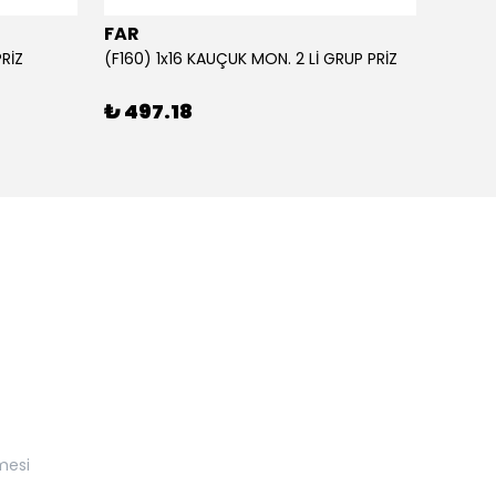
FAR
FAR
PRİZ
(F160) 1x16 KAUÇUK MON. 2 Lİ GRUP PRİZ
₺ 497.18
₺ 57
mesi