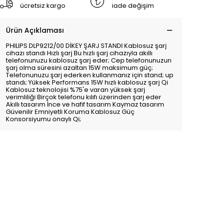
ücretsiz kargo
iade değişim
Ürün Açıklaması
PHILIPS DLP9212/00 DİKEY ŞARJ STANDI Kablosuz şarj
cihazı standı Hızlı şarj Bu hızlı şarj cihazıyla akıllı
telefonunuzu kablosuz şarj eder; Cep telefonunuzun
şarj olma süresini azaltan 15W maksimum güç;
Telefonunuzu şarj ederken kullanmanız için stand; up
standı; Yüksek Performans 15W hızlı kablosuz şarj Qi
Kablosuz teknolojisi %75'e varan yüksek şarj
verimliliği Birçok telefonu kılıfı üzerinden şarj eder
Akıllı tasarım İnce ve hafif tasarım Kaymaz tasarım
Güvenilir Emniyetli Koruma Kablosuz Güç
Konsorsiyumu onaylı Qi;