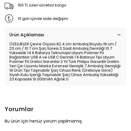
150 TL üzeri ücretsiz kargo
10 gün içinde iade değişim
Ürün Açıklaması
ÖZELLİKLER Çevre Ölçüsü 82.4 cm Ambalaj Boyutu 19 cm /
23 cm / 10.7 cm Şarj Süresi 2 Saat Ambalaj Derinliği 10.7
Yükseklik 14.6 Batarya Teknolojisi Lityum Polimer Pil
Bağlantılar USB A ve USB C Derinlik 1.6 Batarya Tipi Lityum
Polimer Pil Üretici Garantisi 2 Yıl Türk Philips Garantili Üretim
Yeri Çin Uyumlu Marka Evrensel Genişlik 7 Ambalaj Genişliği
19 Ürün Tipi Taşınabilir Şarj Cihazı Renk (Üreticiye Göre)
Siyah Kutu İçeriği Taşınabilir Şarj Cihazı Ambalaj Yüksekliği
23 Kapasite 10.000mAh Ağırlık 0
Yorumlar
Bu ürün için henüz yorum yapılmamış.