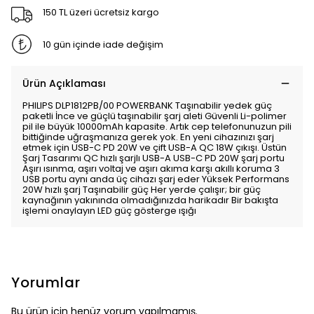
150 TL üzeri ücretsiz kargo
10 gün içinde iade değişim
Ürün Açıklaması
PHILIPS DLP1812PB/00 POWERBANK Taşınabilir yedek güç
paketli İnce ve güçlü taşınabilir şarj aleti Güvenli Li-polimer
pil ile büyük 10000mAh kapasite. Artık cep telefonunuzun pili
bittiğinde uğraşmanıza gerek yok. En yeni cihazınızı şarj
etmek için USB-C PD 20W ve çift USB-A QC 18W çıkışı. Üstün
Şarj Tasarımı QC hızlı şarjlı USB-A USB-C PD 20W şarj portu
Aşırı ısınma, aşırı voltaj ve aşırı akıma karşı akıllı koruma 3
USB portu aynı anda üç cihazı şarj eder Yüksek Performans
20W hızlı şarj Taşınabilir güç Her yerde çalışır; bir güç
kaynağının yakınında olmadığınızda harikadır Bir bakışta
işlemi onaylayın LED güç gösterge ışığı
Yorumlar
Bu ürün için henüz yorum yapılmamış.