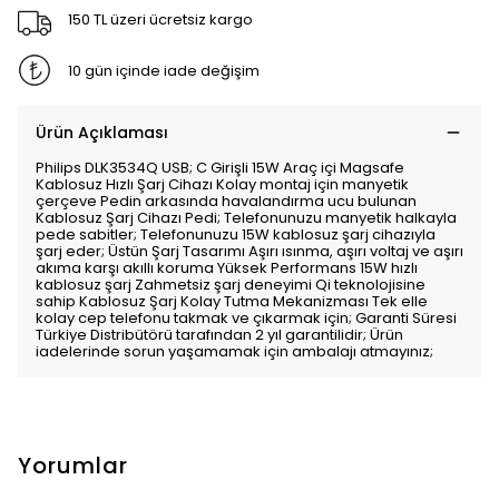
150 TL üzeri ücretsiz kargo
10 gün içinde iade değişim
Ürün Açıklaması
Philips DLK3534Q USB; C Girişli 15W Araç içi Magsafe
Kablosuz Hızlı Şarj Cihazı Kolay montaj için manyetik
çerçeve Pedin arkasında havalandırma ucu bulunan
Kablosuz Şarj Cihazı Pedi; Telefonunuzu manyetik halkayla
pede sabitler; Telefonunuzu 15W kablosuz şarj cihazıyla
şarj eder; Üstün Şarj Tasarımı Aşırı ısınma, aşırı voltaj ve aşırı
akıma karşı akıllı koruma Yüksek Performans 15W hızlı
kablosuz şarj Zahmetsiz şarj deneyimi Qi teknolojisine
sahip Kablosuz Şarj Kolay Tutma Mekanizması Tek elle
kolay cep telefonu takmak ve çıkarmak için; Garanti Süresi
Türkiye Distribütörü tarafından 2 yıl garantilidir; Ürün
iadelerinde sorun yaşamamak için ambalajı atmayınız;
Yorumlar