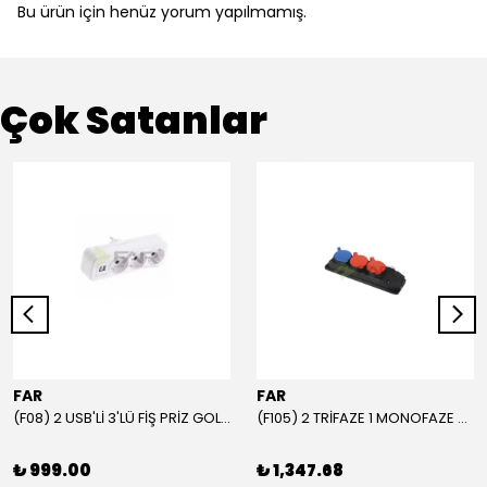
Bu ürün için henüz yorum yapılmamış.
Çok Satanlar
FAR
FAR
(F08) 2 USB'Lİ 3'LÜ FİŞ PRİZ GOLYAT
(F105) 2 TRİFAZE 1 MONOFAZE GRUP PRİZ
₺ 999.00
₺ 1,347.68