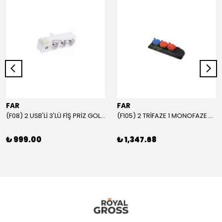
FAR
FAR
(F08) 2 USB'Lİ 3'LÜ FİŞ PRİZ GOLYAT
(F105) 2 TRİFAZE 1 MONOFAZE GRUP PRİZ
₺ 999.00
₺ 1,347.68