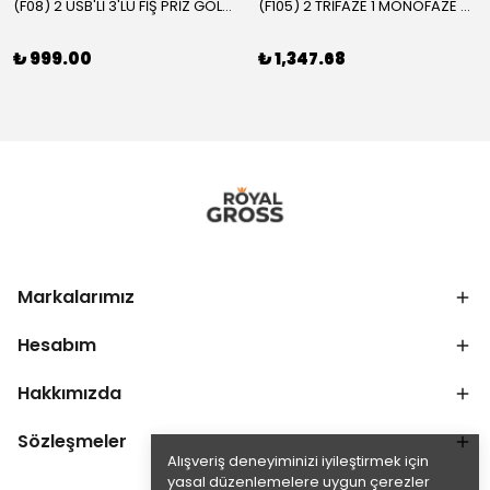
(F08) 2 USB'Lİ 3'LÜ FİŞ PRİZ GOLYAT
(F105) 2 TRİFAZE 1 MONOFAZE GRUP PRİZ
₺ 999.00
₺ 1,347.68
Markalarımız
Hesabım
Hakkımızda
Sözleşmeler
Alışveriş deneyiminizi iyileştirmek için
yasal düzenlemelere uygun çerezler