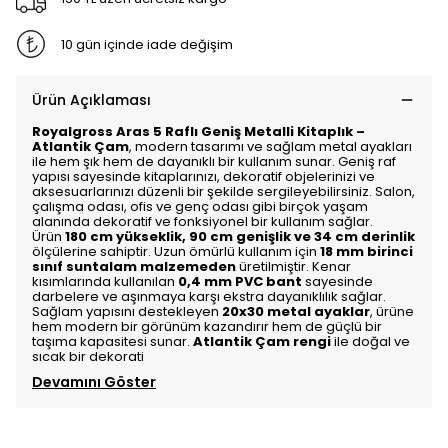
10 gün içinde iade değişim
Ürün Açıklaması
Royalgross Aras 5 Raflı Geniş Metalli Kitaplık –
Atlantik Çam
, modern tasarımı ve sağlam metal ayakları
ile hem şık hem de dayanıklı bir kullanım sunar. Geniş raf
yapısı sayesinde kitaplarınızı, dekoratif objelerinizi ve
aksesuarlarınızı düzenli bir şekilde sergileyebilirsiniz. Salon,
çalışma odası, ofis ve genç odası gibi birçok yaşam
alanında dekoratif ve fonksiyonel bir kullanım sağlar.
Ürün
180 cm yükseklik, 90 cm genişlik ve 34 cm derinlik
ölçülerine sahiptir. Uzun ömürlü kullanım için
18 mm birinci
sınıf suntalam malzemeden
üretilmiştir. Kenar
kısımlarında kullanılan
0,4 mm PVC bant
sayesinde
darbelere ve aşınmaya karşı ekstra dayanıklılık sağlar.
Sağlam yapısını destekleyen
20x30 metal ayaklar
, ürüne
hem modern bir görünüm kazandırır hem de güçlü bir
taşıma kapasitesi sunar.
Atlantik Çam rengi
ile doğal ve
sıcak bir dekorati
Devamını Göster