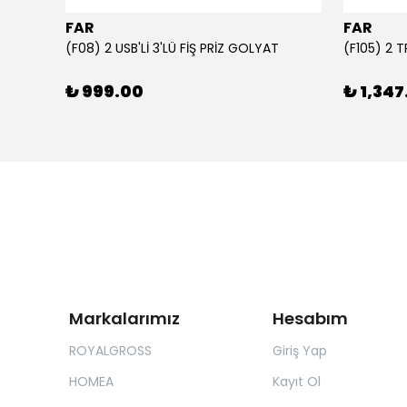
FAR
FAR
1000 ml Şeffaf Süt Kutusu Tasarımlı Akrilik Matara - Süt, Meyve Suyu ve Kahve Şişesi
(F08) 2 USB'Lİ 3'LÜ FİŞ PRİZ GOLYAT
(F105) 2 
₺ 999.00
₺ 1,347
Markalarımız
Hesabım
ROYALGROSS
Giriş Yap
HOMEA
Kayıt Ol