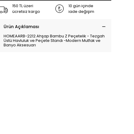
150 TL üzeri
10 gün içinde
ücretsiz kargo
iade değişim
Ürün Açıklaması
HOMEAARB-2212 Ahşap Bambu Z Peçetelik - Tezgah
Üstü Havluluk ve Peçete Standı -Modern Mutfak ve
Banyo Aksesuarı