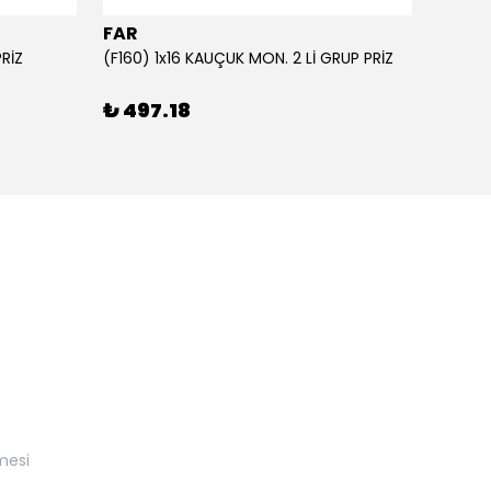
FAR
FAR
PRİZ
(F160) 1x16 KAUÇUK MON. 2 Lİ GRUP PRİZ
₺ 497.18
₺ 57
mesi