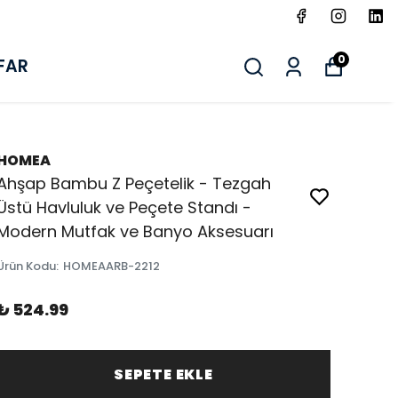
0
FAR
HOMEA
Ahşap Bambu Z Peçetelik - Tezgah
Üstü Havluluk ve Peçete Standı -
Modern Mutfak ve Banyo Aksesuarı
Ürün Kodu
:
HOMEAARB-2212
₺ 524.99
SEPETE EKLE