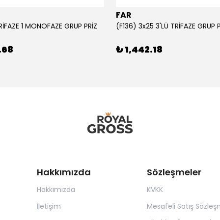
FAR
TRİFAZE 1 MONOFAZE GRUP PRİZ
(F136) 3x25 3'LÜ TRİFAZE GRUP 
.68
₺ 1,442.18
Hakkımızda
Sözleşmeler
Hakkımızda
KVKK
İletişim
Mesafeli Satış Sözleş