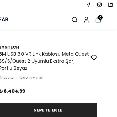
0
FAR
SYNTECH
5M USB 3.0 VR Link Kablosu Meta Quest
3S/3/Quest 2 Uyumlu Ekstra Şarj
Portlu Beyaz
Ürün Kodu
:
SYNM32C1-BK
₺ 6,404.99
SEPETE EKLE