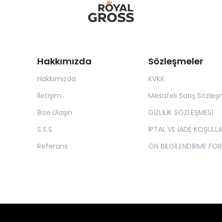
Hakkımızda
Sözleşmeler
Hakkımızda
KVKK
İletişim
Mesafeli Satış Sözleş
Bize Ulaşın
GİZLİLİK SÖZLEŞMESİ
S.S.S
İPTAL VE İADE KOŞULLA
Referans
ÖN BİLGİLENDİRME FO