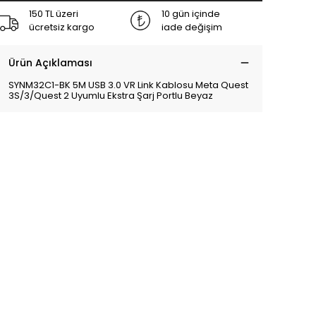
150 TL üzeri
10 gün içinde
ücretsiz kargo
iade değişim
Ürün Açıklaması
SYNM32C1-BK 5M USB 3.0 VR Link Kablosu Meta Quest
3S/3/Quest 2 Uyumlu Ekstra Şarj Portlu Beyaz