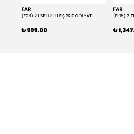
FAR
FAR
1000 ml Şeffaf Süt Kutusu Tasarımlı Akrilik Matara - Süt, Meyve Suyu ve Kahve Şişesi
(F08) 2 USB'Lİ 3'LÜ FİŞ PRİZ GOLYAT
(F105) 2 
₺ 999.00
₺ 1,347