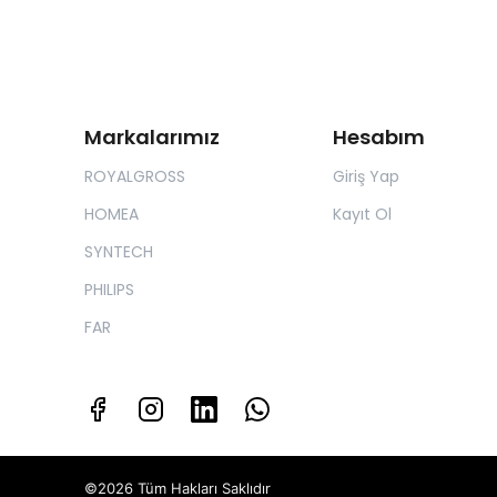
Markalarımız
Hesabım
ROYALGROSS
Giriş Yap
HOMEA
Kayıt Ol
SYNTECH
PHILIPS
FAR
©2026 Tüm Hakları Saklıdır