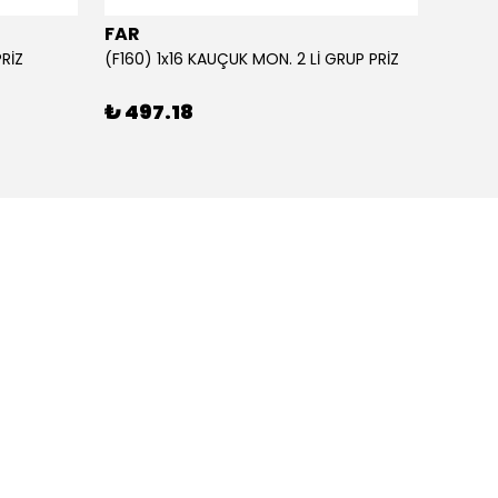
FAR
FAR
PRİZ
(F160) 1x16 KAUÇUK MON. 2 Lİ GRUP PRİZ
₺ 497.18
₺ 57