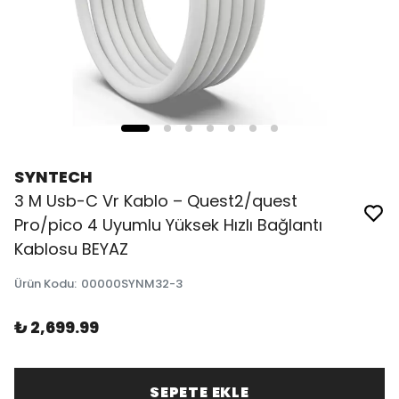
SYNTECH
3 M Usb-C Vr Kablo – Quest2/quest
Pro/pico 4 Uyumlu Yüksek Hızlı Bağlantı
Kablosu BEYAZ
Ürün Kodu
:
00000SYNM32-3
₺ 2,699.99
SEPETE EKLE