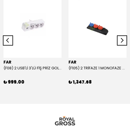
FAR
FAR
(F08) 2 USB'Lİ 3'LÜ FİŞ PRİZ GOLYAT
(F105) 2 TRİFAZE 1 MONOFAZE GRUP PRİZ
₺ 999.00
₺ 1,347.68