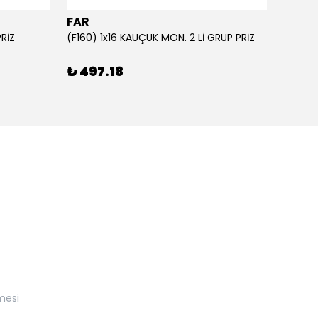
FAR
FAR
PRİZ
(F160) 1x16 KAUÇUK MON. 2 Lİ GRUP PRİZ
₺ 497.18
₺ 57
mesi