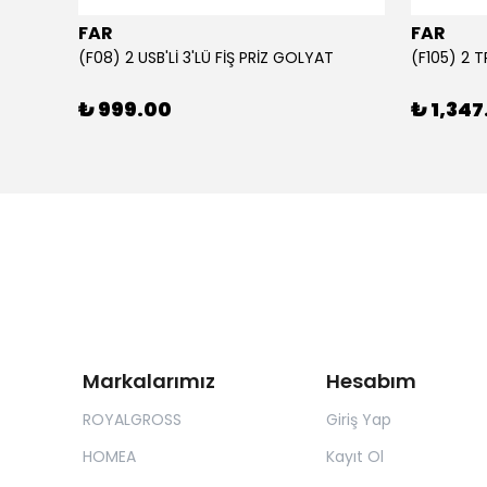
FAR
FAR
1000 ml Şeffaf Süt Kutusu Tasarımlı Akrilik Matara - Süt, Meyve Suyu ve Kahve Şişesi
(F08) 2 USB'Lİ 3'LÜ FİŞ PRİZ GOLYAT
(F105) 2 
₺ 999.00
₺ 1,347
Markalarımız
Hesabım
ROYALGROSS
Giriş Yap
HOMEA
Kayıt Ol