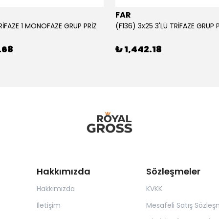
FAR
TRİFAZE 1 MONOFAZE GRUP PRİZ
(F136) 3x25 3'LÜ TRİFAZE GRUP 
.68
₺ 1,442.18
Hakkımızda
Sözleşmeler
Hakkımızda
KVKK
İletişim
Mesafeli Satış Sözleş