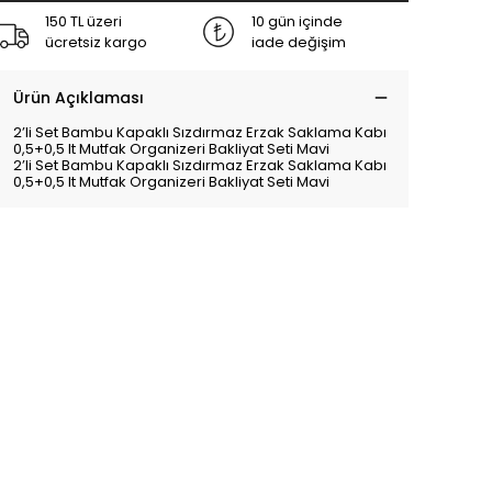
150 TL üzeri
10 gün içinde
ücretsiz kargo
iade değişim
Ürün Açıklaması
2’li Set Bambu Kapaklı Sızdırmaz Erzak Saklama Kabı
0,5+0,5 lt Mutfak Organizeri Bakliyat Seti Mavi
2’li Set Bambu Kapaklı Sızdırmaz Erzak Saklama Kabı
0,5+0,5 lt Mutfak Organizeri Bakliyat Seti Mavi