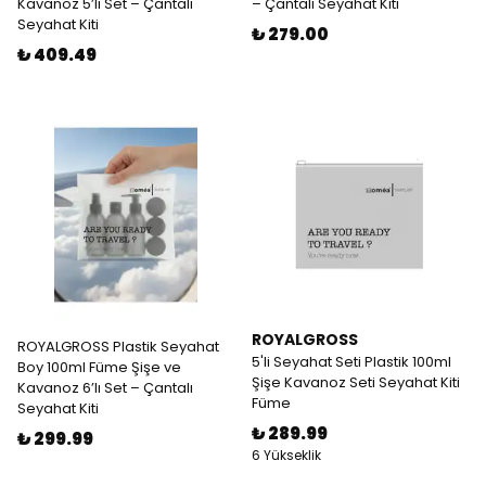
Kavanoz 5’li Set – Çantalı
– Çantalı Seyahat Kiti
Seyahat Kiti
₺ 279.00
₺ 409.49
ROYALGROSS
ROYALGROSS Plastik Seyahat
5'li Seyahat Seti Plastik 100ml
Boy 100ml Füme Şişe ve
Şişe Kavanoz Seti Seyahat Kiti
Kavanoz 6’lı Set – Çantalı
Füme
Seyahat Kiti
₺ 289.99
₺ 299.99
6 Yükseklik