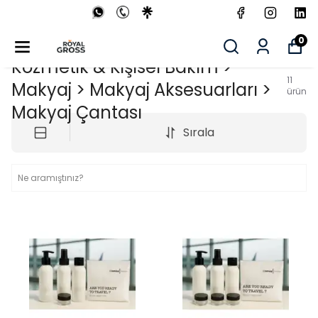
0
Kozmetik & Kişisel Bakım >
11
Makyaj > Makyaj Aksesuarları >
ürün
Makyaj Çantası
Sırala