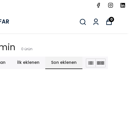
0
FAR
amin
0
ürün
lan
İlk eklenen
Son eklenen