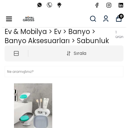
0
Ev & Mobilya > Ev > Banyo >
1
ürün
Banyo Aksesuarları > Sabunluk
Sırala